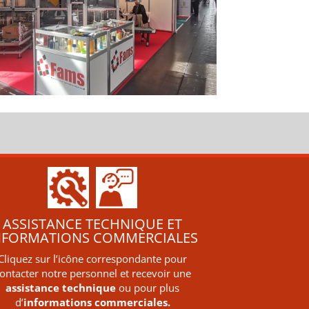
ASSISTANCE TECHNIQUE ET
NFORMATIONS COMMERCIALES
Cliquez sur l’icône correspondante pour
ontacter notre personnel et recevoir une
assistance technique
ou pour plus
d’
informations commerciales.