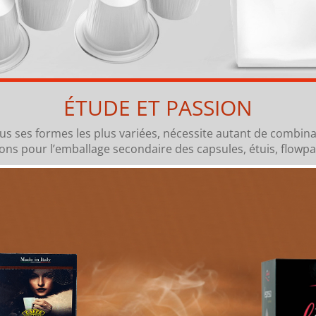
ÉTUDE ET PASSION
ous ses formes les plus variées, nécessite autant de combin
ions pour l’emballage secondaire des capsules, étuis, flowpa