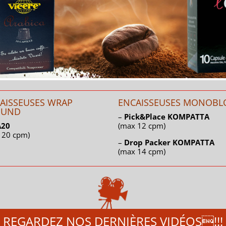
AISSEUSES WRAP
ENCAISSEUSES MONOBL
OUND
–
Pick&Place KOMPATTA
20
(max 12 cpm)
 20 cpm)
–
Drop Packer KOMPATTA
(max 14 cpm)
REGARDEZ NOS DERNIÈRES VIDÉOS!!!