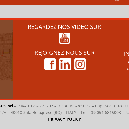
REGARDEZ NOS VIDEO SUR
REJOIGNEZ-NOUS SUR
I
c
M.S. srl
–
P.IVA 01794721207 – R.E.A. BO-389037 – Cap. Soc. € 180.0
i 1/A – 40010 Sala Bolognese (BO) – ITALY – Tel. +39 051 6815008 – 
PRIVACY POLICY