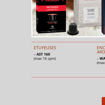
ETUYEUSES
ENC
AR
–
AST 160
(max 16 cpm)
–
WA
(max