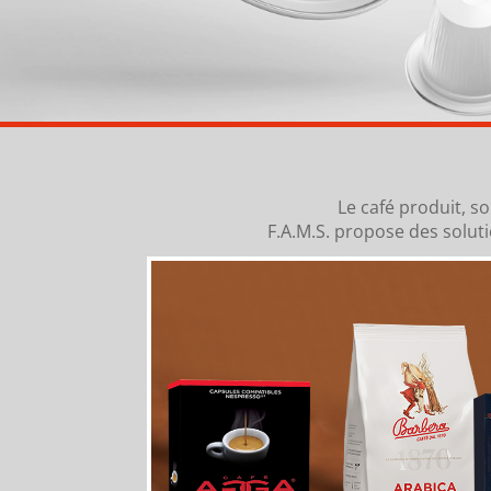
Le café produit, s
F.A.M.S. propose des solut