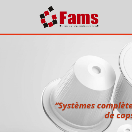
“Systèmes complètes
de caps