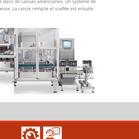
s dans de caisses américaines. Un système de
euse. La caisse remplie et scellée est ensuite