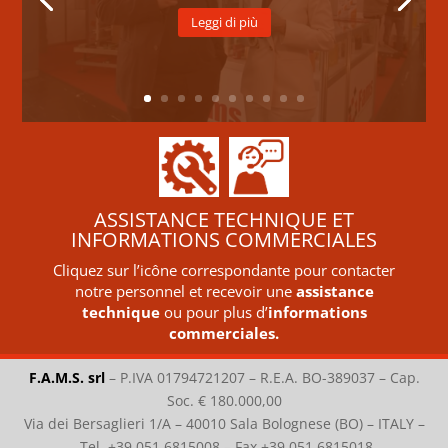
Leggi di più
ASSISTANCE TECHNIQUE ET
INFORMATIONS COMMERCIALES
Cliquez sur l’icône correspondante pour contacter
notre personnel et recevoir une
assistance
technique
ou pour plus d’
informations
commerciales.
F.A.M.S. srl
–
P.IVA 01794721207 – R.E.A. BO-389037 – Cap.
Soc. € 180.000,00
Via dei Bersaglieri 1/A – 40010 Sala Bolognese (BO) – ITALY –
Tel. +39 051 6815008 – Fax +39 051 6815018