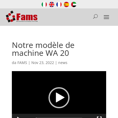
Notre modèle de
machine WA 20
da
FAMS
|
Nov 23, 2022
|
news
Video
Player