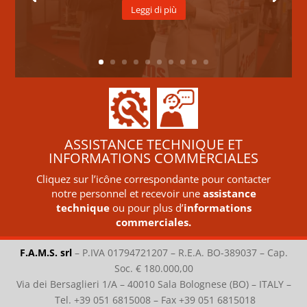
Leggi di più
ASSISTANCE TECHNIQUE ET
INFORMATIONS COMMERCIALES
Cliquez sur l’icône correspondante pour contacter
notre personnel et recevoir une
assistance
technique
ou pour plus d’
informations
commerciales.
F.A.M.S. srl
–
P.IVA 01794721207 – R.E.A. BO-389037 – Cap.
Soc. € 180.000,00
Via dei Bersaglieri 1/A – 40010 Sala Bolognese (BO) – ITALY –
Tel. +39 051 6815008 – Fax +39 051 6815018