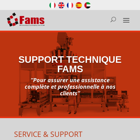
SUPPORT TECHNIQUE
FAMS
“Pour assurer une assistance
complète et professionnelle à nos
clients”
SERVICE & SUPPORT