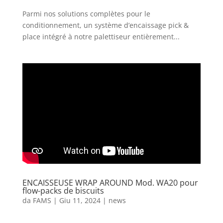
Parmi nos solutions complètes pour le
conditionnement, un système d’encaissage pick &
place intégré à notre palettiseur entièrement...
ENCAISSEUSE WRAP AROUND Mod. WA20 pour
flow-packs de biscuits
da
FAMS
|
Giu 11, 2024
|
news