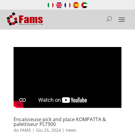
Encaisseuse pick and place KOMPATTA &
palettiseur PLT900
da
FAMS
|
Giu 25, 2024
|
news