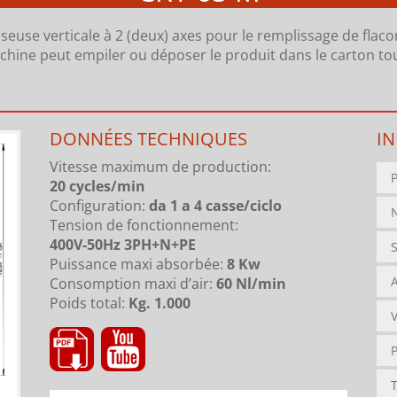
euse verticale à 2 (deux) axes pour le remplissage de flacon
achine peut empiler ou déposer le produit dans le carton to
DONNÉES TECHNIQUES
I
Vitesse maximum de production
:
20 cycles/min
Configuration
:
da 1 a 4 casse/ciclo
Tension de fonctionnement
:
400V-50Hz 3PH+N+PE
Puissance maxi absorbée
:
8 Kw
Consomption maxi d’air
:
60 Nl/min
Poids total
:
Kg. 1.000