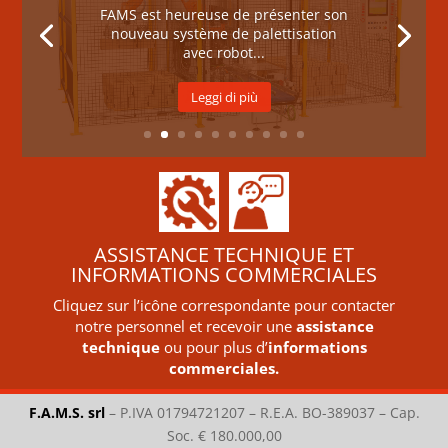
FAMS est heureuse de présenter son
nouveau système de palettisation
avec robot...
Leggi di più
ASSISTANCE TECHNIQUE ET
INFORMATIONS COMMERCIALES
Cliquez sur l’icône correspondante pour contacter
notre personnel et recevoir une
assistance
technique
ou pour plus d’
informations
commerciales.
F.A.M.S. srl
–
P.IVA 01794721207 – R.E.A. BO-389037 – Cap.
Soc. € 180.000,00