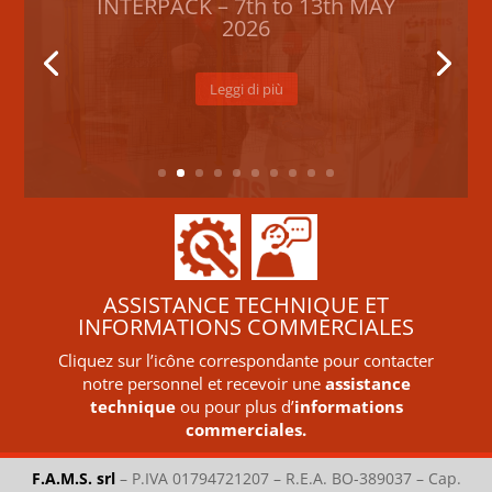
ASSISTANCE TECHNIQUE ET
INFORMATIONS COMMERCIALES
Cliquez sur l’icône correspondante pour contacter
notre personnel et recevoir une
assistance
technique
ou pour plus d’
informations
commerciales.
F.A.M.S. srl
–
P.IVA 01794721207 – R.E.A. BO-389037 – Cap.